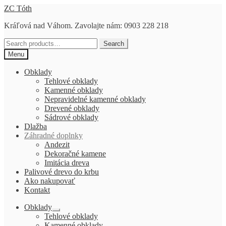
Preskočiť
Preskočiť
ZC Tóth
na
na
Kráľová nad Váhom. Zavolajte nám: 0903 228 218
navigáciu
obsah
Search
Search
for:
Menu
Obklady
Tehlové obklady
Kamenné obklady
Nepravidelné kamenné obklady
Drevené obklady
Sádrové obklady
Dlažba
Záhradné doplnky
Andezit
Dekoračné kamene
Imitácia dreva
Palivové drevo do krbu
Ako nakupovať
Kontakt
Obklady
Rozbaliť
Tehlové obklady
podradené
Kamenné obklady