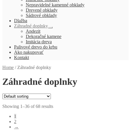
menu
Nepravidelné kamenné obklady
Drevené obklady
Sádrové obklady
Dlažba
Záhradné doplnky
Rozbaliť
Andezit
podradené
Dekoračné kamene
menu
Imitácia dreva
Palivové drevo do krbu
Ako nakupovať
Kontakt
Home
/
Záhradné doplnky
Záhradné doplnky
Showing 1–36 of 68 results
1
2
→