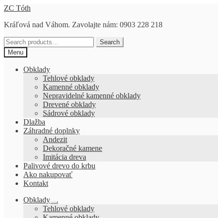
Preskočiť
Preskočiť
ZC Tóth
na
na
Kráľová nad Váhom. Zavolajte nám: 0903 228 218
navigáciu
obsah
Search
Search
for:
Menu
Obklady
Tehlové obklady
Kamenné obklady
Nepravidelné kamenné obklady
Drevené obklady
Sádrové obklady
Dlažba
Záhradné doplnky
Andezit
Dekoračné kamene
Imitácia dreva
Palivové drevo do krbu
Ako nakupovať
Kontakt
Obklady
Rozbaliť
Tehlové obklady
podradené
Kamenné obklady