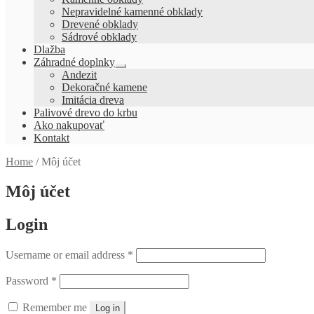
menu
Nepravidelné kamenné obklady
Drevené obklady
Sádrové obklady
Dlažba
Záhradné doplnky
Rozbaliť
Andezit
podradené
Dekoračné kamene
menu
Imitácia dreva
Palivové drevo do krbu
Ako nakupovať
Kontakt
Home
/
Môj účet
Môj účet
Login
Username or email address
*
Password
*
Remember me
Log in