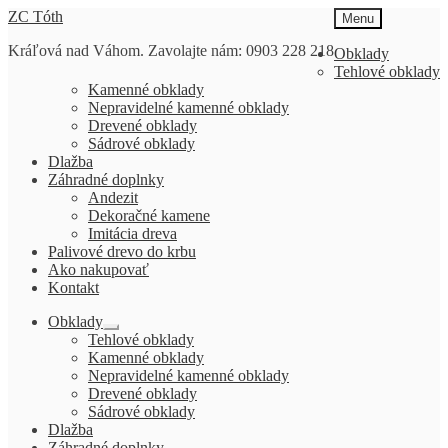
Preskočiť
Preskočiť
ZC Tóth
Menu
na
na
Kráľová nad Váhom. Zavolajte nám: 0903 228 218
navigáciu
obsah
Obklady
Tehlové obklady
Kamenné obklady
Nepravidelné kamenné obklady
Drevené obklady
Sádrové obklady
Dlažba
Záhradné doplnky
Andezit
Dekoračné kamene
Imitácia dreva
Palivové drevo do krbu
Ako nakupovať
Kontakt
Obklady
Rozbaliť
Tehlové obklady
podradené
Kamenné obklady
menu
Nepravidelné kamenné obklady
Drevené obklady
Sádrové obklady
Dlažba
Záhradné doplnky