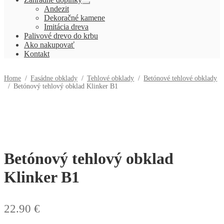
Rozbaliť
Andezit
podradené
Dekoračné kamene
menu
Imitácia dreva
Palivové drevo do krbu
Ako nakupovať
Kontakt
Home
/
Fasádne obklady
/
Tehlové obklady
/
Betónové tehlové obklady
/
Betónový tehlový obklad Klinker B1
Betónový tehlový obklad
Klinker B1
22.90
€