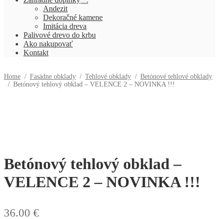
Rozbaliť
Andezit
podradené
Dekoračné kamene
menu
Imitácia dreva
Palivové drevo do krbu
Ako nakupovať
Kontakt
Home
/
Fasádne obklady
/
Tehlové obklady
/
Betónové tehlové obklady
/
Betónový tehlový obklad – VELENCE 2 – NOVINKA !!!
Betónový tehlový obklad –
VELENCE 2 – NOVINKA !!!
36.00
€