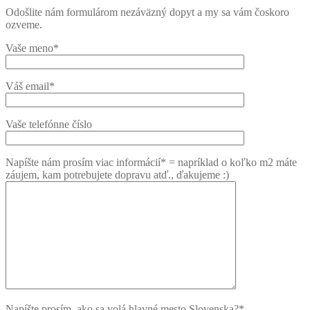
Odošlite nám formulárom nezáväzný dopyt a my sa vám čoskoro
ozveme.
Vaše meno*
Váš email*
Vaše telefónne číslo
Napíšte nám prosím viac informácií* = napríklad o koľko m2 máte
záujem, kam potrebujete dopravu atď., ďakujeme :)
Napíšte prosím, ako sa volá hlavné mesto Slovenska?*