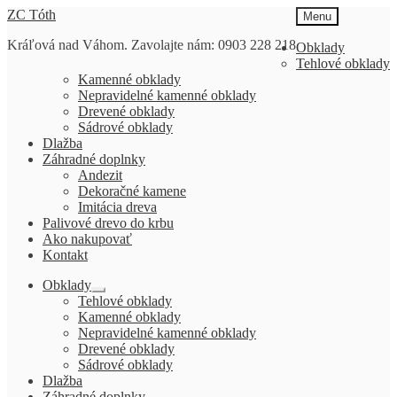
Preskočiť
Preskočiť
ZC Tóth
Menu
na
na
Kráľová nad Váhom. Zavolajte nám: 0903 228 218
navigáciu
obsah
Obklady
Tehlové obklady
Kamenné obklady
Nepravidelné kamenné obklady
Drevené obklady
Sádrové obklady
Dlažba
Záhradné doplnky
Andezit
Dekoračné kamene
Imitácia dreva
Palivové drevo do krbu
Ako nakupovať
Kontakt
Obklady
Rozbaliť
Tehlové obklady
podradené
Kamenné obklady
menu
Nepravidelné kamenné obklady
Drevené obklady
Sádrové obklady
Dlažba
Záhradné doplnky