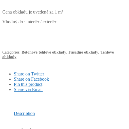
Cena obkladu je uvedená za 1 m²
Vhodný do : interiér / exteriér
Categories:
Betónové tehlové obklady
,
Fasádne obklady
,
Tehlové
obklady
Share on Twitter
Share on Facebook
Pin this product
Share via Email
Description