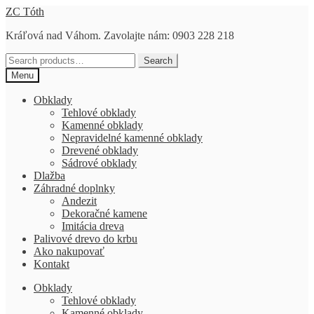
Preskočiť
Preskočiť
ZC Tóth
na
na
Kráľová nad Váhom. Zavolajte nám: 0903 228 218
navigáciu
obsah
Search
Search
for:
Menu
Obklady
Tehlové obklady
Kamenné obklady
Nepravidelné kamenné obklady
Drevené obklady
Sádrové obklady
Dlažba
Záhradné doplnky
Andezit
Dekoračné kamene
Imitácia dreva
Palivové drevo do krbu
Ako nakupovať
Kontakt
Obklady
Tehlové obklady
Kamenné obklady