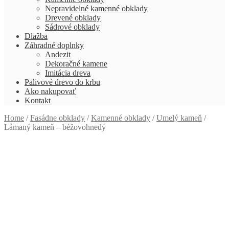
Nepravidelné kamenné obklady
Drevené obklady
Sádrové obklady
Dlažba
Záhradné doplnky
Andezit
Dekoračné kamene
Imitácia dreva
Palivové drevo do krbu
Ako nakupovať
Kontakt
Home
/
Fasádne obklady
/
Kamenné obklady
/
Umelý kameň
/
Lámaný kameň – béžovohnedý