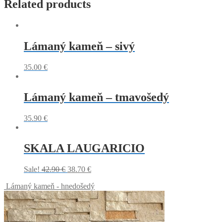
Related products
Lámaný kameň – sivý
35.00
€
Lámaný kameň – tmavošedý
35.90
€
SKALA LAUGARICIO
Sale!
42.90
€
38.70
€
Lámaný kameň - hnedošedý