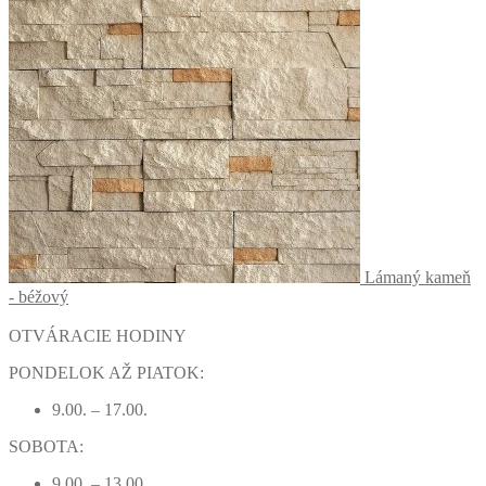
Lámaný kameň
- béžový
OTVÁRACIE HODINY
PONDELOK AŽ PIATOK:
9.00. – 17.00.
SOBOTA:
9.00. – 13.00.