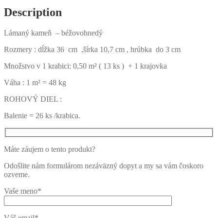
Description
Lámaný kameň – béžovohnedý
Rozmery : dĺžka 36 cm ,šírka 10,7 cm , hrúbka do 3 cm
Množstvo v 1 krabici: 0,50 m² ( 13 ks ) + 1 krajovka
Váha : 1 m² = 48 kg
ROHOVÝ DIEL :
Balenie = 26 ks /krabica.
Máte záujem o tento produkt?
Odošlite nám formulárom nezáväzný dopyt a my sa vám čoskoro
ozveme.
Vaše meno*
Váš email*