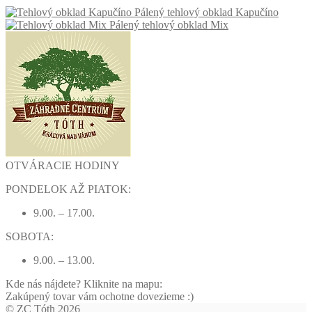
Pálený tehlový obklad Kapučíno
Pálený tehlový obklad Mix
OTVÁRACIE HODINY
PONDELOK AŽ PIATOK:
9.00. – 17.00.
SOBOTA:
9.00. – 13.00.
Kde nás nájdete? Kliknite na mapu:
Zakúpený tovar vám ochotne dovezieme :)
© ZC Tóth 2026