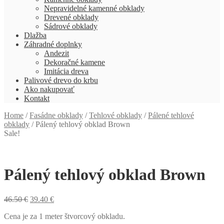
Nepravidelné kamenné obklady
Drevené obklady
Sádrové obklady
Dlažba
Záhradné doplnky
Andezit
Dekoračné kamene
Imitácia dreva
Palivové drevo do krbu
Ako nakupovať
Kontakt
Home
/
Fasádne obklady
/
Tehlové obklady
/
Pálené tehlové
obklady
/
Pálený tehlový obklad Brown
Sale!
Pálený tehlový obklad Brown
46.50
€
39.40
€
Cena je za 1 meter štvorcový obkladu.