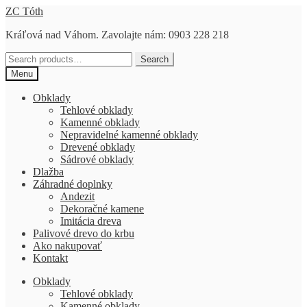
Preskočiť
Preskočiť
ZC Tóth
na
na
Kráľová nad Váhom. Zavolajte nám: 0903 228 218
navigáciu
obsah
Search
Search
for:
Menu
Obklady
Tehlové obklady
Kamenné obklady
Nepravidelné kamenné obklady
Drevené obklady
Sádrové obklady
Dlažba
Záhradné doplnky
Andezit
Dekoračné kamene
Imitácia dreva
Palivové drevo do krbu
Ako nakupovať
Kontakt
Obklady
Tehlové obklady
Kamenné obklady