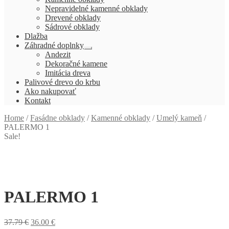
menu
Nepravidelné kamenné obklady
Drevené obklady
Sádrové obklady
Dlažba
Záhradné doplnky
Rozbaliť
Andezit
podradené
Dekoračné kamene
menu
Imitácia dreva
Palivové drevo do krbu
Ako nakupovať
Kontakt
Home
/
Fasádne obklady
/
Kamenné obklady
/
Umelý kameň
/
PALERMO 1
Sale!
PALERMO 1
37.79
€
36.00
€