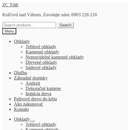
Preskočiť
Preskočiť
ZC Tóth
na
na
Kráľová nad Váhom. Zavolajte nám: 0903 228 218
navigáciu
obsah
Search
Search
for:
Menu
Obklady
Tehlové obklady
Kamenné obklady
Nepravidelné kamenné obklady
Drevené obklady
Sádrové obklady
Dlažba
Záhradné doplnky
Andezit
Dekoračné kamene
Imitácia dreva
Palivové drevo do krbu
Ako nakupovať
Kontakt
Obklady
Rozbaliť
Tehlové obklady
podradené
Kamenné obklady