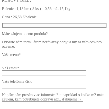
ROHOVÝ DIEL :
Balenie : 1,13 bm ( 8 ks ) – 0,56 m2- 15,1kg
Cena : 26,58 €/balenie
Máte záujem o tento produkt?
Odošlite nám formulárom nezáväzný dopyt a my sa vám čoskoro
ozveme.
Vaše meno*
Váš email*
Vaše telefónne číslo
Napíšte nám prosím viac informácií* = napríklad o koľko m2 máte
záujem, kam potrebujete dopravu atď., ďakujeme :)