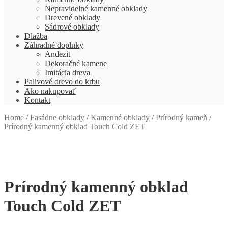
Nepravidelné kamenné obklady
Drevené obklady
Sádrové obklady
Dlažba
Záhradné doplnky
Andezit
Dekoračné kamene
Imitácia dreva
Palivové drevo do krbu
Ako nakupovať
Kontakt
Home
/
Fasádne obklady
/
Kamenné obklady
/
Prírodný kameň
/
Prírodný kamenný obklad Touch Cold ZET
Prírodný kamenný obklad
Touch Cold ZET