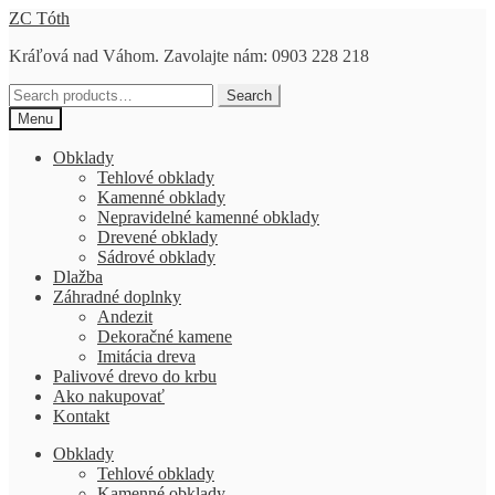
Preskočiť
Preskočiť
ZC Tóth
na
na
Kráľová nad Váhom. Zavolajte nám: 0903 228 218
navigáciu
obsah
Search
Search
for:
Menu
Obklady
Tehlové obklady
Kamenné obklady
Nepravidelné kamenné obklady
Drevené obklady
Sádrové obklady
Dlažba
Záhradné doplnky
Andezit
Dekoračné kamene
Imitácia dreva
Palivové drevo do krbu
Ako nakupovať
Kontakt
Obklady
Tehlové obklady
Kamenné obklady