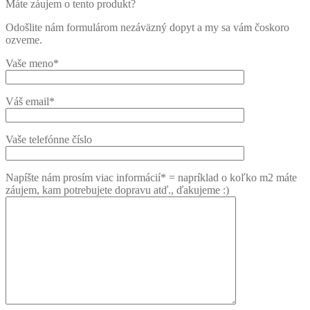
Máte záujem o tento produkt?
Odošlite nám formulárom nezáväzný dopyt a my sa vám čoskoro
ozveme.
Vaše meno*
Váš email*
Vaše telefónne číslo
Napíšte nám prosím viac informácií* = napríklad o koľko m2 máte
záujem, kam potrebujete dopravu atď., ďakujeme :)