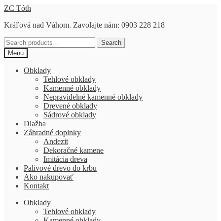
Preskočiť
Preskočiť
ZC Tóth
na
na
Kráľová nad Váhom. Zavolajte nám: 0903 228 218
navigáciu
obsah
Search
Search
for:
Menu
Obklady
Tehlové obklady
Kamenné obklady
Nepravidelné kamenné obklady
Drevené obklady
Sádrové obklady
Dlažba
Záhradné doplnky
Andezit
Dekoračné kamene
Imitácia dreva
Palivové drevo do krbu
Ako nakupovať
Kontakt
Obklady
Tehlové obklady
Kamenné obklady