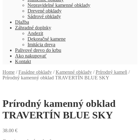
Nepravidelné kamenné obklady
Drevené obklady
Sádrové obklady
Dlažba
Záhradné doplnky
Andezit
Dekoračné kamene
Imitácia dreva
Palivové drevo do krbu
Ako nakupovať
Kontakt
Home
/
Fasádne obklady
/
Kamenné obklady
/
Prírodný kameň
/
Prírodný kamenný obklad TRAVERTÍN BLUE SKY
Prírodný kamenný obklad
TRAVERTÍN BLUE SKY
38.00
€