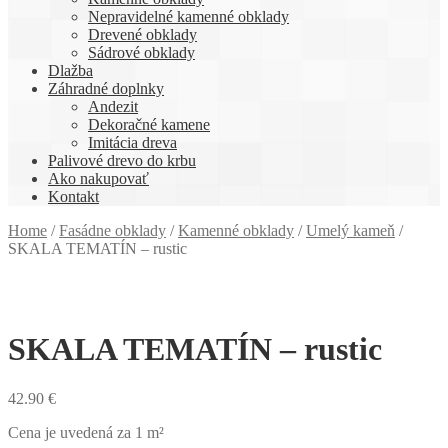
Nepravidelné kamenné obklady
Drevené obklady
Sádrové obklady
Dlažba
Záhradné doplnky
Andezit
Dekoračné kamene
Imitácia dreva
Palivové drevo do krbu
Ako nakupovať
Kontakt
Home
/
Fasádne obklady
/
Kamenné obklady
/
Umelý kameň
/
SKALA TEMATÍN – rustic
SKALA TEMATÍN – rustic
42.90
€
Cena je uvedená za 1 m²