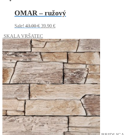
OMAR – ružový
Sale!
43.00
€
39.90
€
SKALA VRŠATEC
BRIDLICA