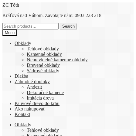
Preskočiť
Preskočiť
ZC Tóth
na
na
Kráľová nad Váhom. Zavolajte nám: 0903 228 218
navigáciu
obsah
Search
Search
for:
Menu
Obklady
Tehlové obklady
Kamenné obklady
Nepravidelné kamenné obklady
Drevené obklady
Sádrové obklady
Dlažba
Záhradné doplnky
Andezit
Dekoračné kamene
Imitácia dreva
Palivové drevo do krbu
Ako nakupovať
Kontakt
Obklady
Tehlové obklady
Kamenné obklady