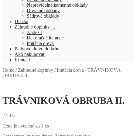
menu
Nepravidelné kamenné obklady
Drevené obklady
Sádrové obklady
Dlažba
Záhradné doplnky
Rozbaliť
Andezit
podradené
Dekoračné kamene
menu
Imitácia dreva
Palivové drevo do krbu
Ako nakupovať
Kontakt
Home
/
Záhradné doplnky
/
Imitácia dreva
/
TRÁVNIKOVÁ
OBRUBA II.
TRÁVNIKOVÁ OBRUBA II.
2.50
€
Cena je uvedená za 1 ks !