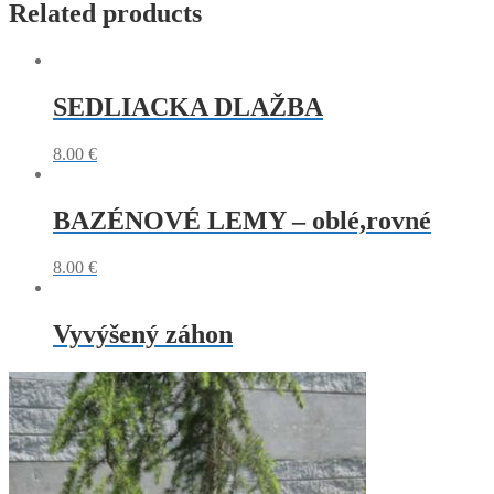
Related products
SEDLIACKA DLAŽBA
8.00
€
BAZÉNOVÉ LEMY – oblé,rovné
8.00
€
Vyvýšený záhon