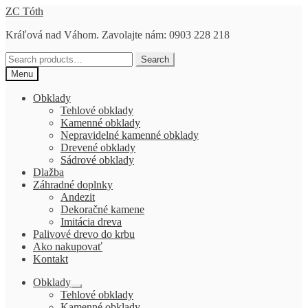
Preskočiť
Preskočiť
ZC Tóth
na
na
Kráľová nad Váhom. Zavolajte nám: 0903 228 218
navigáciu
obsah
Search
Search
for:
Menu
Obklady
Tehlové obklady
Kamenné obklady
Nepravidelné kamenné obklady
Drevené obklady
Sádrové obklady
Dlažba
Záhradné doplnky
Andezit
Dekoračné kamene
Imitácia dreva
Palivové drevo do krbu
Ako nakupovať
Kontakt
Obklady
Rozbaliť
Tehlové obklady
podradené
Kamenné obklady