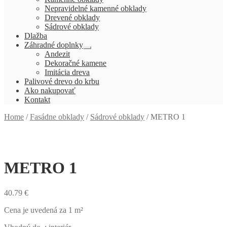
menu
Nepravidelné kamenné obklady
Drevené obklady
Sádrové obklady
Dlažba
Záhradné doplnky
Rozbaliť
Andezit
podradené
Dekoračné kamene
menu
Imitácia dreva
Palivové drevo do krbu
Ako nakupovať
Kontakt
Home
/
Fasádne obklady
/
Sádrové obklady
/
METRO 1
METRO 1
40.79
€
Cena je uvedená za 1 m²