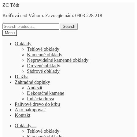
Preskočiť
Preskočiť
ZC Tóth
na
na
Kráľová nad Váhom. Zavolajte nám: 0903 228 218
navigáciu
obsah
Search
Search
for:
Menu
Obklady
Tehlové obklady
Kamenné obklady
Nepravidelné kamenné obklady
Drevené obklady
Sádrové obklady
Dlažba
Záhradné doplnky
Andezit
Dekoračné kamene
Imitácia dreva
Palivové drevo do krbu
Ako nakupovať
Kontakt
Obklady
Rozbaliť
Tehlové obklady
podradené
Kamenné obklady