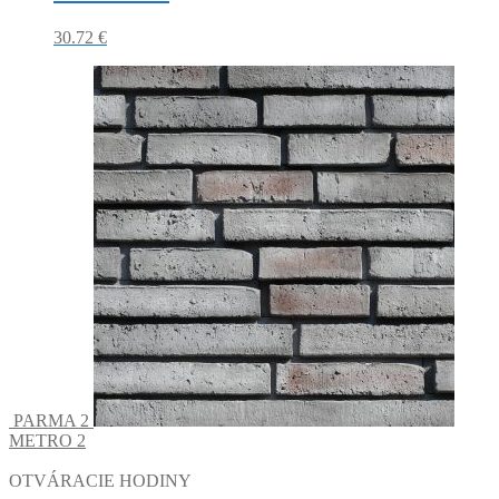
30.72
€
PARMA 2
METRO 2
OTVÁRACIE HODINY