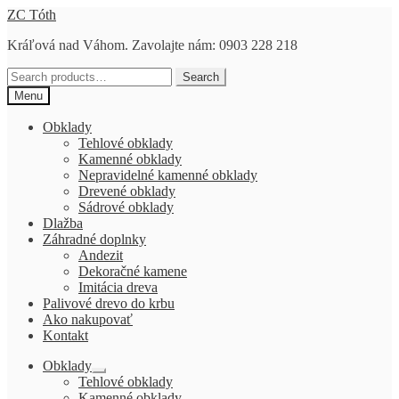
Preskočiť
Preskočiť
ZC Tóth
na
na
Kráľová nad Váhom. Zavolajte nám: 0903 228 218
navigáciu
obsah
Search
Search
for:
Menu
Obklady
Tehlové obklady
Kamenné obklady
Nepravidelné kamenné obklady
Drevené obklady
Sádrové obklady
Dlažba
Záhradné doplnky
Andezit
Dekoračné kamene
Imitácia dreva
Palivové drevo do krbu
Ako nakupovať
Kontakt
Obklady
Rozbaliť
Tehlové obklady
podradené
Kamenné obklady