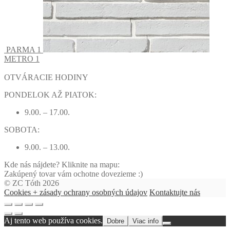
PARMA 1
METRO 1
OTVÁRACIE HODINY
PONDELOK AŽ PIATOK:
9.00. – 17.00.
SOBOTA:
9.00. – 13.00.
Kde nás nájdete? Kliknite na mapu:
Zakúpený tovar vám ochotne dovezieme :)
© ZC Tóth 2026
Cookies + zásady ochrany osobných údajov
Kontaktujte nás
Aj tento web používa cookies.
Dobre
Viac info