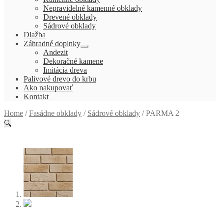
menu
Nepravidelné kamenné obklady
Drevené obklady
Sádrové obklady
Dlažba
Záhradné doplnky
Rozbaliť
Andezit
podradené
Dekoračné kamene
menu
Imitácia dreva
Palivové drevo do krbu
Ako nakupovať
Kontakt
Home
/
Fasádne obklady
/
Sádrové obklady
/
PARMA 2
🔍