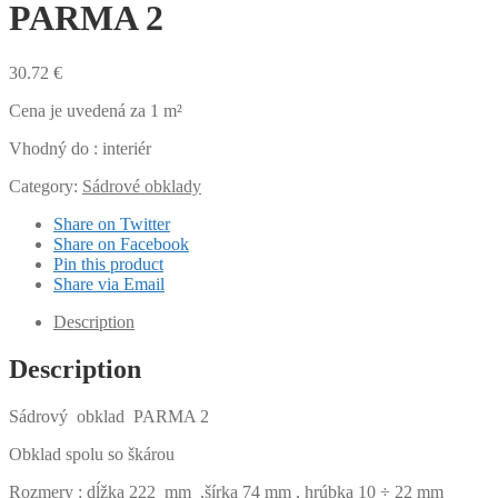
PARMA 2
30.72
€
Cena je uvedená za 1 m²
Vhodný do : interiér
Category:
Sádrové obklady
Share on Twitter
Share on Facebook
Pin this product
Share via Email
Description
Description
Sádrový obklad PARMA 2
Obklad spolu so škárou
Rozmery : dĺžka 222 mm ,šírka 74 mm , hrúbka 10 ÷ 22 mm