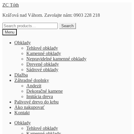
Preskočiť
Preskočiť
ZC Tóth
na
na
Kráľová nad Váhom. Zavolajte nám: 0903 228 218
navigáciu
obsah
Search
Search
for:
Menu
Obklady
Tehlové obklady
Kamenné obklady
Nepravidelné kamenné obklady
Drevené obklady
Sádrové obklady
Dlažba
Záhradné doplnky
Andezit
Dekoračné kamene
Imitácia dreva
Palivové drevo do krbu
Ako nakupovať
Kontakt
Obklady
Tehlové obklady
Kamenné obklady