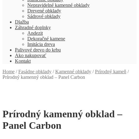
Nepravidelné kamenné obklady
Drevené obklady
Sádrové obklady
Dlažba
Záhradné doplnky
Andezit
Dekoračné kamene
Imitácia dreva
Palivové drevo do krbu
Ako nakupovať
Kontakt
Home
/
Fasádne obklady
/
Kamenné obklady
/
Prírodný kameň
/
Prírodný kamenný obklad – Panel Carbon
Prírodný kamenný obklad –
Panel Carbon