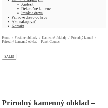
Rozbaliť
Andezit
podradené
Dekoračné kamene
menu
Imitácia dreva
Palivové drevo do krbu
Ako nakupovať
Kontakt
Home
/
Fasádne obklady
/
Kamenné obklady
/
Prírodný kameň
/
Prírodný kamenný obklad – Panel Cognac
SALE!
Prírodný kamenný obklad –