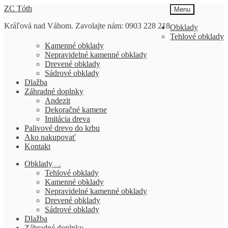
Preskočiť
Preskočiť
ZC Tóth
Menu
na
na
Kráľová nad Váhom. Zavolajte nám: 0903 228 218
navigáciu
obsah
Obklady
Tehlové obklady
Kamenné obklady
Nepravidelné kamenné obklady
Drevené obklady
Sádrové obklady
Dlažba
Záhradné doplnky
Andezit
Dekoračné kamene
Imitácia dreva
Palivové drevo do krbu
Ako nakupovať
Kontakt
Obklady
Rozbaliť
Tehlové obklady
podradené
Kamenné obklady
menu
Nepravidelné kamenné obklady
Drevené obklady
Sádrové obklady
Dlažba
Záhradné doplnky